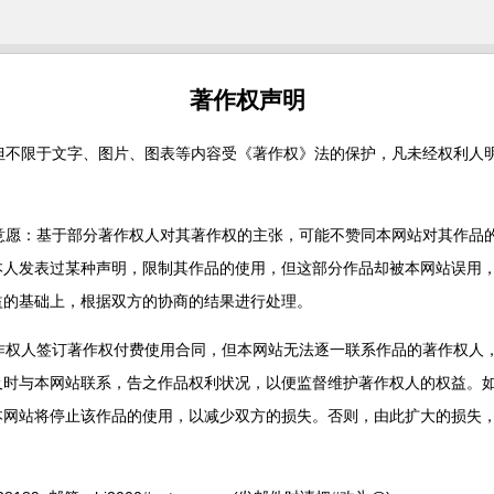
著作权声明
但不限于文字、图片、图表等内容受《著作权》法的保护，凡未经权利人
意愿：基于部分著作权人对其著作权的主张，可能不赞同本网站对其作品
本人发表过某种声明，限制其作品的使用，但这部分作品却被本网站误用
益的基础上，根据双方的协商的结果进行处理。
作权人签订著作权付费使用合同，但本网站无法逐一联系作品的著作权人
及时与本网站联系，告之作品权利状况，以便监督维护著作权人的权益。
本网站将停止该作品的使用，以减少双方的损失。否则，由此扩大的损失
。