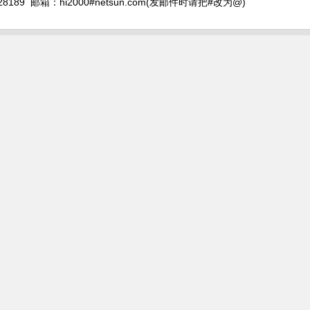
8189 邮箱：hi2000#netsun.com(发邮件时请把#改为@)