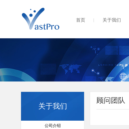
首页
关于我们
顾问团队
关于我们
公司介绍